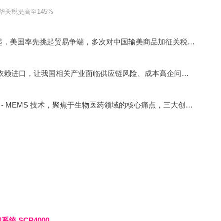
华关税提高至145%
近几日，国际贸易形势风云变幻。自 2025 年 4 月 2 日起，美国率先挑起贸易争端，多次对中国输美商品加征关税，
最高达 
在此背景下，国产高端科学仪器原研化至关重要。长期依赖进口，让我国相关产业面临供应链风险、成本高企问题，关键技术受制于人，制约科研创新与产业升级。
傲睿科技作为国内智能微流控高技术企业，基于 CMOS - MEMS 技术，聚焦于生物医药领域的核心痛点，三大创新平台构建起全链条解决方案，为突破国外技术垄断、实现高端仪器国产替代提供了切实可行的路径。
统 SCP4000