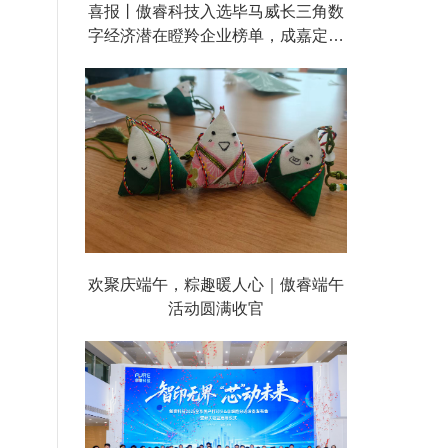
喜报丨傲睿科技入选毕马威长三角数
字经济潜在瞪羚企业榜单，成嘉定区
唯一上榜企业！
145%；
我国也迅速反制，对原产于美国的进口商品加征关税。这场
实现国产原研化，
能掌握核
欢聚庆端午，粽趣暖人心｜傲睿端午
活动圆满收官