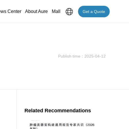
ws Center
About Aure
Mall
Get a Quote
Publish time：2025-04-12
Related Recommendations