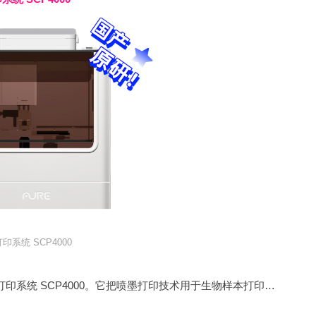
系统 SCP4000
傲睿科技基于自主创新的液体数字化技术，开发单细胞打印系统 SCP4000。它把喷墨打印技术用于生物样本打印，借助高清成像和 AI 算法精准铺板，提升单细胞效率与克隆形成率，为生物制药企业提供高效方案。