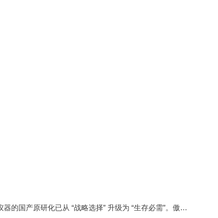
在全球科技竞争与国际贸易摩擦交织的当下，高端科学仪器的国产原研化已从 “战略选择” 升级为 “生存必需”。傲睿科技以三大创新平台构建起全链条解决方案，不仅为生物医药领域提供了突破国外技术垄断的 “硬核” 支撑，更以实际行动证明：当技术积累转化为产品力，当市场洞察升维为产业布局，国产高端仪器完全能够在逆境中开辟自主创新的新赛道。